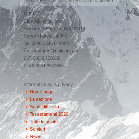
uscite
»
Escursione alla Rocca di Maioletto
C.A.I.
Club Alpino Italiano
Sezione di Faenza (Ra) 48018
Corso Matteotti 4/3
Tel. 0546 0546 614404
e-mail: info@caifaenza.it
C.F. 90000190398
P.IVA 00842950396
Informativa sulla privacy
Home page
La sezione
Scale difficolta
Tesseramenti 2026
Tutte le uscite
Sentieri
News