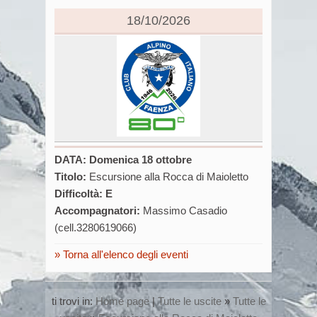
18/10/2026
DATA: Domenica 18 ottobre
Titolo:
Escursione alla Rocca di Maioletto
Difficoltà: E
Accompagnatori:
Massimo Casadio
(cell.3280619066)
Torna all'elenco degli eventi
ti trovi in:
Home page
|
Tutte le uscite
»
Tutte le