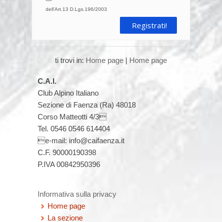
dell'Art.13 D.Lgs.196/2003
Escursione in memoria dei Soci
che ci hanno lasciato
01/11/2026
Family CAI
ti trovi in:
Home page
|
Home page
08/11/2026
C.A.I.
Escursione in Appennino
Club Alpino Italiano
Sezione di Faenza (Ra) 48018
15/11/2026
Corso Matteotti 4/3
Trekking della Liberazione di
Tel. 0546 0546 614404
Modigliana
e-mail: info@caifaenza.it
C.F. 90000190398
15/11/2026
P.IVA 00842950396
Escursione in Appennino
22/11/2026
Informativa sulla privacy
Escursione in Appennino
Home page
La sezione