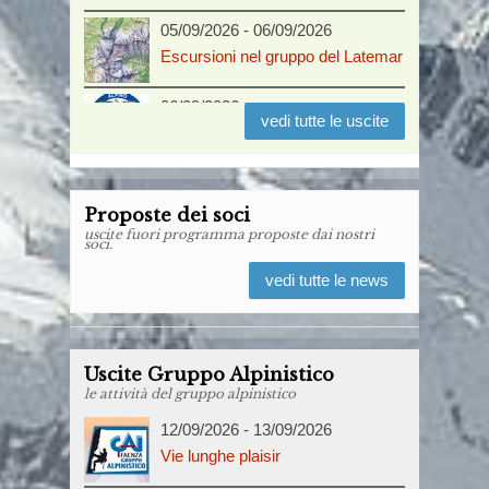
05/09/2026
-
06/09/2026
Escursioni nel gruppo del Latemar
06/09/2026
vedi tutte le uscite
Escursione in Appennino
12/09/2026
Escursione in notturna alla
Proposte dei soci
uscite fuori programma proposte dai nostri
Pietramora
soci.
vedi tutte le news
13/09/2026
La ferrata Val del Rì
19/09/2026
-
20/09/2026
Uscite Gruppo Alpinistico
Dolomiti di Brenta: le ferrate Vidi e
le attività del gruppo alpinistico
Bocchette Alte
12/09/2026
-
13/09/2026
Vie lunghe plaisir
19/09/2026
-
20/09/2026
Valle Aupa, Sentiero Nobile e