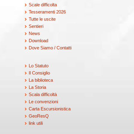
29/11/2026
Scale difficolta
Pranzo sociale preceduto da una
Tesseramenti 2026
breve escursione
Tutte le uscite
Sentieri
06/12/2026
News
Escursione in Appennino
Download
Dove Siamo / Contatti
13/12/2026
Escursione in Appennino
Lo Statuto
20/12/2026
Il Consiglio
Escursione e scambio degli auguri
La biblioteca
per le vicine festività
La Storia
Scala difficoltà
Le convenzioni
Torna alle categorie
Carta Escursionistica
GeoResQ
link utili