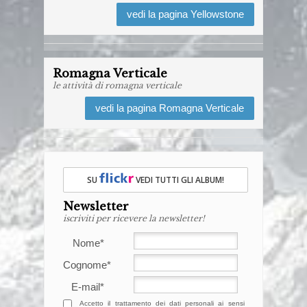
04/10/2026
vedi la pagina Yellowstone
Escursione all’Alpe di Catenaia
10/10/2026
Ferrata alla Rocca di Badolo,
Romagna Verticale
le attività di romagna verticale
(Sasso Marconi. Appennino
bolognese)
vedi la pagina Romagna Verticale
11/10/2026
Intersezionale a Cà di Malanca
SU
VEDI TUTTI GLI ALBUM!
18/10/2026
Escursione alla Rocca di
Newsletter
Maioletto
iscriviti per ricevere la newsletter!
Nome
*
24/10/2026
-
25/10/2026
I colori dei larici nelle Dolomiti di
Cognome
*
Brenta
E-mail
*
Accetto il trattamento dei dati personali ai sensi
01/11/2026